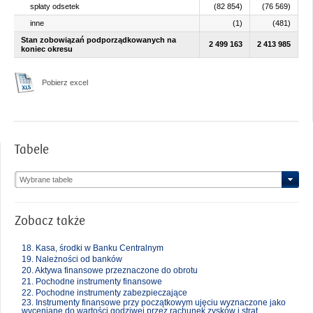
spłaty odsetek
(82 854)
(76 569)
inne
(1)
(481)
Stan zobowiązań podporządkowanych na
2 499 163
2 413 985
koniec okresu
Pobierz excel
Tabele
Wybrane tabele
Zobacz także
18. Kasa, środki w Banku Centralnym
19. Należności od banków
20. Aktywa finansowe przeznaczone do obrotu
21. Pochodne instrumenty finansowe
22. Pochodne instrumenty zabezpieczające
23. Instrumenty finansowe przy początkowym ujęciu wyznaczone jako
wyceniane do wartości godziwej przez rachunek zysków i strat