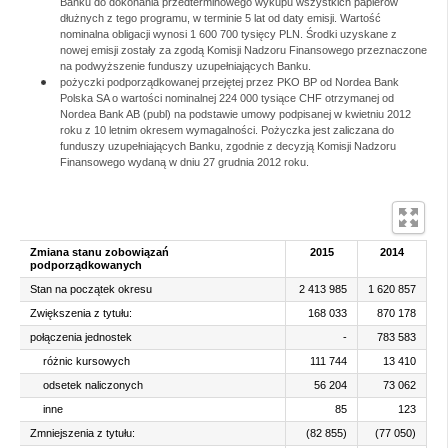
Banku do dokonania przedterminowego wykupu wszystkich papierów
dłużnych z tego programu, w terminie 5 lat od daty emisji. Wartość
nominalna obligacji wynosi 1 600 700 tysięcy PLN. Środki uzyskane z
nowej emisji zostały za zgodą Komisji Nadzoru Finansowego przeznaczone
na podwyższenie funduszy uzupełniających Banku.
pożyczki podporządkowanej przejętej przez PKO BP od Nordea Bank
Polska SA o wartości nominalnej 224 000 tysiące CHF otrzymanej od
Nordea Bank AB (publ) na podstawie umowy podpisanej w kwietniu 2012
roku z 10 letnim okresem wymagalności. Pożyczka jest zaliczana do
funduszy uzupełniających Banku, zgodnie z decyzją Komisji Nadzoru
Finansowego wydaną w dniu 27 grudnia 2012 roku.
Zmiana stanu zobowiązań
2015
2014
podporządkowanych
Stan na początek okresu
2 413 985
1 620 857
Zwiększenia z tytułu:
168 033
870 178
połączenia jednostek
-
783 583
różnic kursowych
111 744
13 410
odsetek naliczonych
56 204
73 062
inne
85
123
Zmniejszenia z tytułu:
(82 855)
(77 050)