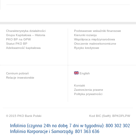
Charakterystyka działalności
Podstawowe wskaźniki finansowe
Grupa Kapitałowa – Historia
Kierunki rozwoju
PKO BP na GPW
Współpraca międzynarodowa
Statut PKO BP
Otoczenie makroekonomiczne
Adekwatność kapitałowa
Ryzyko kredytowe
Centrum pobrań
English
Relacje inwestorskie
Kontakt
Zastrzeżenia prawne
Polityka prywatności
© 2015 PKO Bank Polski
Kod BIC (Swift): BPKOPLPW
Infolinia (czynna 24h na dobę, 7 dni w tygodniu): 800 302 302
Infolinia Korporacje i Samorządy: 801 363 636