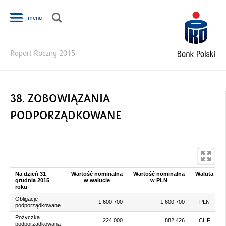
Jump to navigation
menu
J
Raport Roczny 2015
e
s
t
e
38. ZOBOWIĄZANIA
ś
PODPORZĄDKOWANE
t
u
t
a
j
Na dzień 31
Wartość
nominalna
Wartość
nominalna
Waluta
grudnia 2015
w walucie
w PLN
roku
Obligacje
1 600 700
1 600 700
PLN
podporządkowane
Pożyczka
224 000
882 426
CHF
podporządkowana