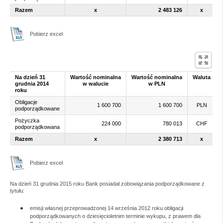
Razem
x
2 483 126
x
Pobierz excel
Na dzień 31
Wartość
nominalna
Wartość
nominalna
Waluta
grudnia 2014
w walucie
w PLN
roku
Obligacje
1 600 700
1 600 700
PLN
podporządkowane
Pożyczka
224 000
780 013
CHF
podporządkowana
Razem
x
2 380 713
x
Pobierz excel
Na dzień 31 grudnia 2015 roku Bank posiadał zobowiązania podporządkowane z
tytułu:
emisji własnej przeprowadzonej 14 września 2012 roku obligacji
podporządkowanych o dziesięcioletnim terminie wykupu, z prawem dla